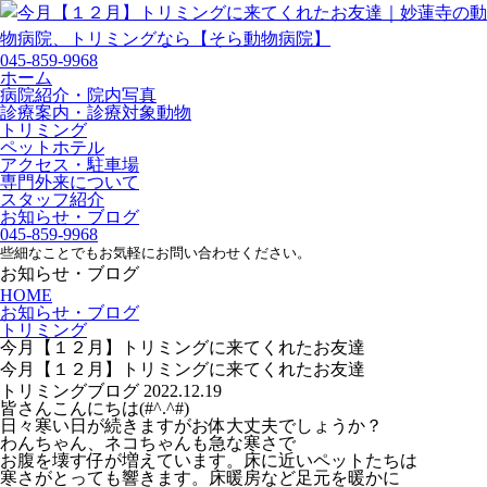
045-859-9968
ホーム
病院紹介・院内写真
診療案内・診療対象動物
トリミング
ペットホテル
アクセス・駐車場
専門外来について
スタッフ紹介
お知らせ・ブログ
045-859-9968
些細なことでもお気軽にお問い合わせください。
お知らせ・ブログ
HOME
お知らせ・ブログ
トリミング
今月【１２月】トリミングに来てくれたお友達
今月【１２月】トリミングに来てくれたお友達
トリミング
ブログ
2022.12.19
皆さんこんにちは(#^.^#)
日々寒い日が続きますがお体大丈夫でしょうか？
わんちゃん、ネコちゃんも急な寒さで
お腹を壊す仔が増えています。床に近いペットたちは
寒さがとっても響きます。床暖房など足元を暖かに