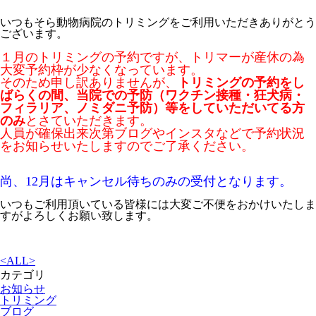
いつもそら動物病院のトリミングをご利用いただきありがとう
ございます。
１月のトリミングの予約ですが、トリマーが産休の為
大変予約枠が少なくなっています。
そのため申し訳ありませんが、
トリミングの予約をし
ばらくの
間、当院での予防（ワクチン接種・狂犬病・
フィラリア、ノミダニ予防）等をしていただいてる方
のみ
とさていただきます。
人員が確保出来次第ブログやインスタなどで予約状況
をお知らせいたしますのでご了承ください。
尚、12月はキャンセル待ちのみの受付となります。
いつもご利用頂いている皆様には大変ご不便をおかけいたしま
すがよろしくお願い致します。
<
ALL
>
カテゴリ
お知らせ
トリミング
ブログ