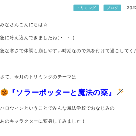
202
トリミング
ブログ
みなさんこんにちは☆
急に冷え込んできましたね(・_・;)
急な寒さで体調も崩しやすい時期なので気を付けて過ごしてく
さて、今月のトリミングのテーマは
『ソラーポッターと魔法の薬』
ハロウィンということでみんな魔法学校でおなじみの
あのキャラクターに変身してみました！