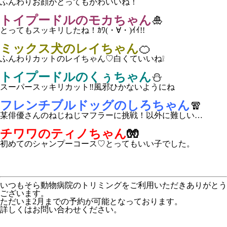
ふんわりお顔がとってもかわいいね！
トイプードルのモカちゃん
🎍
とってもスッキリしたね！ｶﾜ(・∀・)ｲｲ!!
ミックス犬のレイちゃん
🍊
ふんわりカットのレイちゃん♡白くていいね❕
トイプードルのくぅちゃん
⛄
スーパースッキリカット‼風邪ひかないようにね
フレンチブルドッグのしろちゃん
🧣
某俳優さんのねじねじマフラーに挑戦！以外に難しい…
チワワのティノちゃん
🧤
初めてのシャンプーコース♡とってもいい子でした。
いつもそら動物病院のトリミングをご利用いただきありがとう
ございます。
ただいま2月までの予約が可能となっております。
詳しくはお問い合わせください。