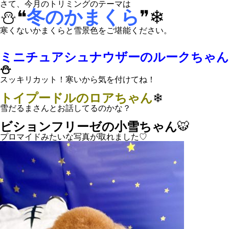
さて、今月のトリミングのテーマは
⛄❝
冬のかまくら
❞❄
寒くないかまくらと雪景色をご堪能ください。
ミニチュアシュナウザーのルークちゃん
⛄
スッキリカット！寒いから気を付けてね！
トイプードルのロアちゃん
❄
雪だるまさんとお話してるのかな？
ビションフリーゼの小雪ちゃん
🐯
プロマイドみたいな写真が取れました♡