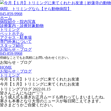
045-859-9968
ホーム
病院紹介・院内写真
診療案内・診療対象動物
トリミング
ペットホテル
アクセス・駐車場
専門外来について
スタッフ紹介
お知らせ・ブログ
045-859-9968
些細なことでもお気軽にお問い合わせください。
お知らせ・ブログ
HOME
お知らせ・ブログ
トリミング
今月【１月】トリミングに来てくれたお友達
今月【１月】トリミングに来てくれたお友達
トリミング
ブログ
2022.01.15
皆さんこんにちは(*’▽’)
もう成人式も過ぎお正月ムードも終わってしまいましたね。
寒さも本番となり大雪のニュースが毎日聞こえてきます。
皆さまどうかご自愛ください。