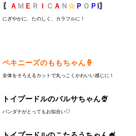
〖
Ａ
Ｍ
Ｅ
Ｒ
Ｉ
Ｃ
Ａ
Ｎ
☆
Ｐ
Ｏ
Ｐ
❕
〗
にぎやかに、たのしく、カラフルに！
ペキニーズのももちゃん🍦
全体をそろえるカットで丸っこくかわいい感じに！
トイプードルのバルサちゃん🍨
バンダナがとってもお似合い♡
トイプードルのこたろうちゃん🍧