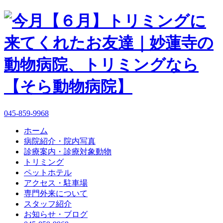
045-859-9968
ホーム
病院紹介・院内写真
診療案内・診療対象動物
トリミング
ペットホテル
アクセス・駐車場
専門外来について
スタッフ紹介
お知らせ・ブログ